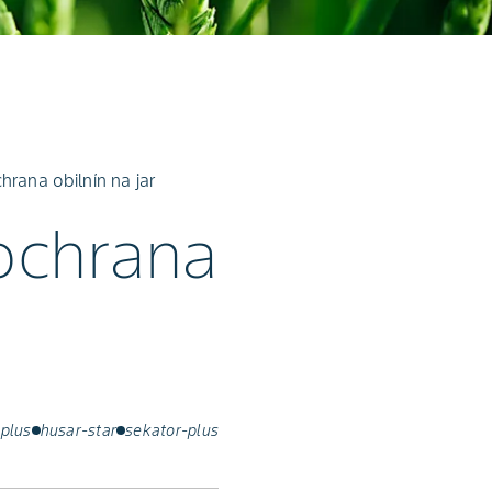
rana obilnín na jar
ochrana
-plus
husar-star
sekator-plus