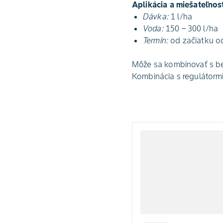
Aplikácia a miešateľnos
Dávka:
1 l/ha
Voda:
150 – 300 l/ha
Termín:
od začiatku od
Môže sa kombinovať s bež
Kombinácia s regulátorm