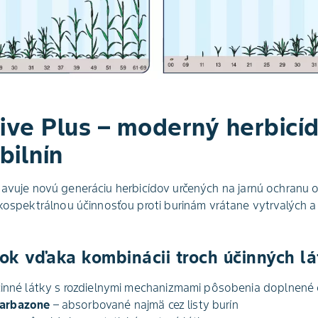
ive Plus – moderný herbicíd
bilnín
avuje novú generáciu herbicídov určených na jarnú ochranu ozi
okospektrálnou účinnosťou proti burinám vrátane vytrvalých a
ok vďaka kombinácii troch účinných lá
účinné látky s rozdielnymi mechanizmami pôsobenia doplnené
carbazone
– absorbované najmä cez listy burín