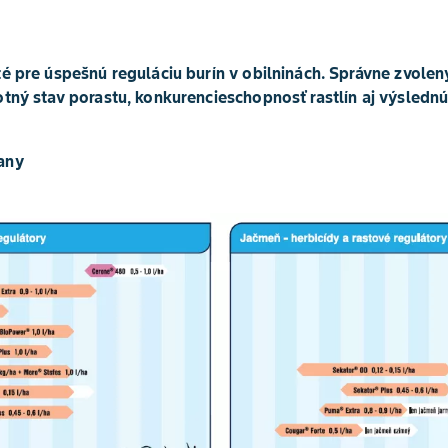
té pre úspešnú reguláciu burín v obilninách. Správne zvole
otný stav porastu, konkurencieschopnosť rastlín aj výslednú
any