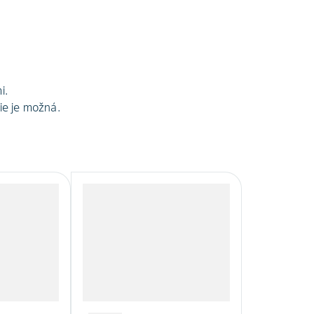
i.
ie je možná.