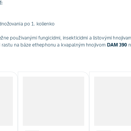
ť:
nožovania po 1. kolienko
ne používanými fungicídmi, insekticídmi a listovými hnojivam
i rastu na báze ethephonu a kvapalným hnojivom
DAM 390
n