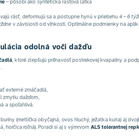
rme
– pôsobí ako syntetická rastová látka
távajú rásť, deformujú sa a postupne hynú v priebehu
4 – 6 tý
ýždne
v závislosti od vlhkosti. Optimálne podmienky na aplik
mulácia odolná voči dažďu
čadlá
, ktoré zlepšujú priľnavosť postrekovej kvapaliny a podp
.
vať externé zmáčadlá,
či zmytiu dažďom,
á a spoľahlivá.
buriny (metlička obyčajná, ovos hluchý, ježatka kuria) aj dvoj
, horčica roľná). Poradí si aj s výmrvom
ALS tolerantnej rep