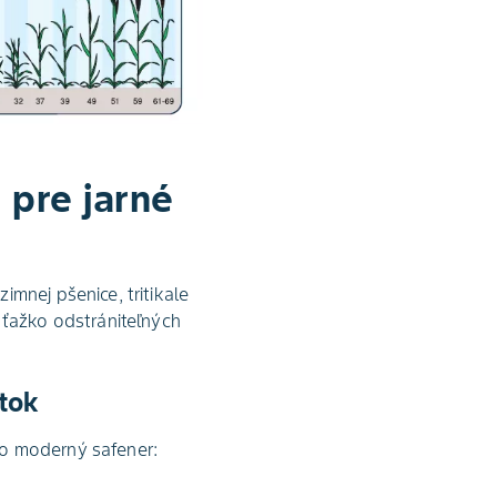
 pre jarné
mnej pšenice, tritikale
 ťažko odstrániteľných
tok
 o moderný safener: