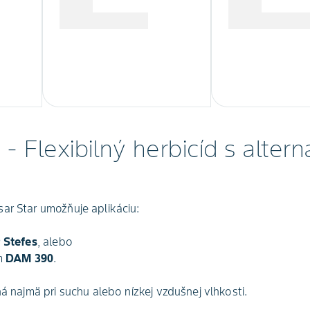
- Flexibilný herbicíd s altern
ar Star umožňuje aplikáciu:
 Stefes
, alebo
m
DAM 390
.
ná najmä pri suchu alebo nízkej vzdušnej vlhkosti.