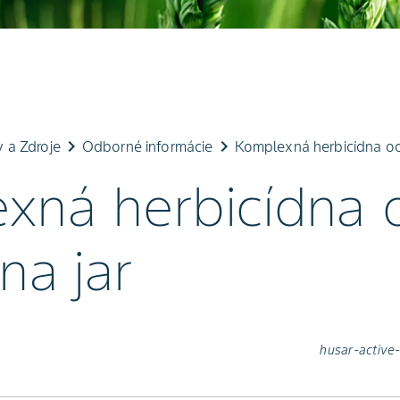
keyboard_arrow_right
keyboard_arrow_right
y a Zdroje
Odborné informácie
Komplexná herbicídna och
xná herbicídna 
na jar
husar-active