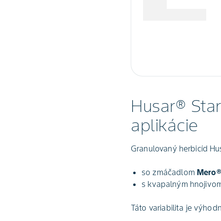
Husar® Star 
aplikácie
Granulovaný herbicíd Hus
so zmáčadlom
Mero®
s kvapalným hnojivo
Táto variabilita je výhod