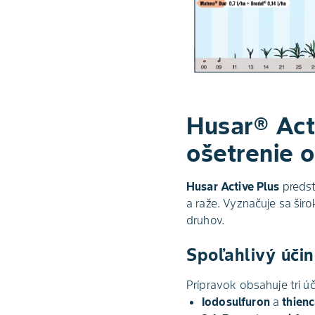
Husar®
Act
ošetrenie o
Husar Active Plus
predst
a raže. Vyznačuje sa šir
druhov.
Spoľahlivý účin
Prípravok obsahuje tri 
Iodosulfuron
a
thien