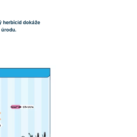
ný herbicíd dokáže
 úrodu.