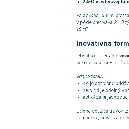
2,4-D v esterovej fo
Po aplikácii buriny pres
v pôde pretrváva
2 – 3 t
10 °C
.
Inovatívna for
Obsahuje špeciálne
zmá
absorpciu účinných látok
Vďaka tomu:
nie je potrebné pridá
herbicíd je odolný vo
aplikácia je jednoduch
Účinne potláča trávovité 
(rumanček, nevädza poľná