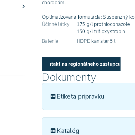
chorobám.
chevron_right
Optimalizovaná formulácia: Suspenzný ko
Účinné látky
175 g/l prothioconazole
150 g/l trifloxystrobin
Balenie
HDPE kanister 5 l
Kontakt na regionálneho zástupcu
Dokumenty
Etiketa prípravku
Katalóg