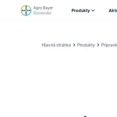
Agro Bayer
keyboard_arrow_down
Produkty
Aktu
Slovensko
keyboard_arrow_right
keyboard_arrow_right
Hlavná stránka
Produkty
Prípravk