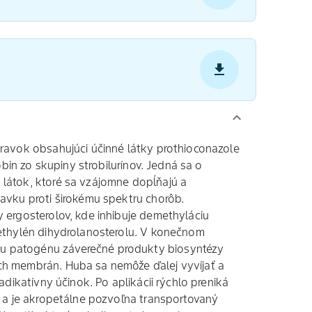
ravok obsahujúci účinné látky prothioconazole
obin zo skupiny strobilurínov. Jedná sa o
látok, ktoré sa vzájomne dopĺňajú a
avku proti širokému spektru chorôb.
 ergosterolov, kde inhibuje demethyláciu
methylén dihydrolanosterolu. V konečnom
 patogénu záverečné produkty biosyntézy
h membrán. Huba sa nemôže ďalej vyvíjať a
adikatívny účinok. Po aplikácii rýchlo preniká
n a je akropetálne pozvoľna transportovaný