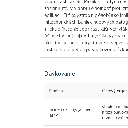
vnútri časti rastlín. Preniká i do tých ča
zasiahnuté. Má dobrú odolnosť proti 
aplikácii. Trifloxystrobin pôsobí ako inhi
mitochondriách buniek hubových patogé
infekcie (klíčenie spór, rast klíčnych vlá
účinne inhibuje aj rast mycélia. Vyzna
ukladaní účinnej látky do voskovej vrstv
rastlín, ktoré neboli postrekovou dávko
Dávkovanie
Plodina
Cieľový orga
steblolam, mú
jačmeň ozimný, jačmeň
hrdza plevová
jarný
rhynchospório