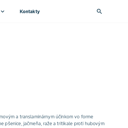
yboard_arrow_down
search
Kontakty
témovým a translaminárnym účinkom vo forme
 pšenice, jačmeňa, raže a tritikale proti hubovým