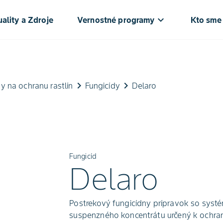
keyboard_arrow_down
ke
ality a Zdroje
Vernostné programy
Kto sme
keyboard_arrow_right
keyboard_arrow_right
y na ochranu rastlín
Fungicídy
Delaro
Fungicíd
Delaro
Postrekový fungicídny prípravok so sys
suspenzného koncentrátu určený k ochrane