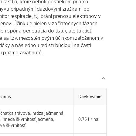
stí rastlín, ktoré neboli postrekom priamo
zmyvu prípadnými dažďovými zrážkami po
bítor respirácie, t.j. bráni prenosu elektrónov v
nov. Účinkuje nielen v začiatočných fázach
kien spór a penetrácia do listu), ale taktiež
čuje sa tzv. mezostémovým účinkom založenom v
ičky a následnou redistribúciou i na časti
u priamo asiahnuté.
nizmus
Dávkovanie
čnatka trávová, hrdza jačmenná,
, hnedá škvrnitosť jačmeňa,
0,75 l / ha
vá škvrnitosť