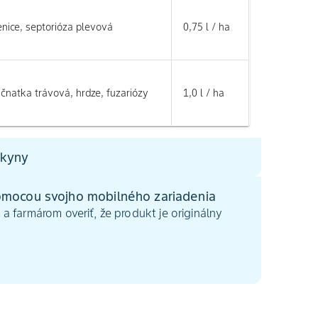
enice, septorióza plevová
0,75 l / ha
čnatka trávová, hrdze, fuzariózy
1,0 l / ha
okyny
mocou svojho mobilného zariadenia
 farmárom overiť, že produkt je originálny