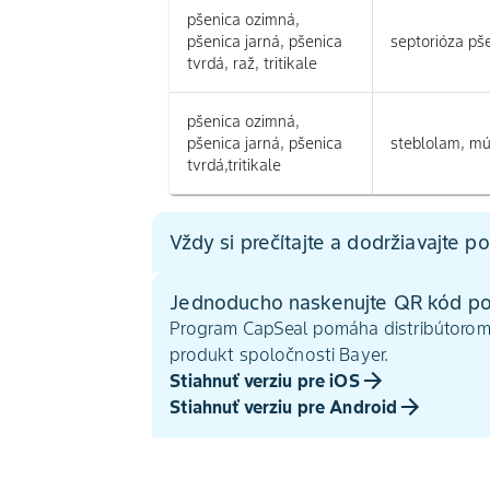
pšenica ozimná,
pšenica jarná, pšenica
septorióza pš
tvrdá, raž, tritikale
pšenica ozimná,
pšenica jarná, pšenica
steblolam, mú
tvrdá,tritikale
Vždy si prečítajte a dodržiavajte p
Jednoducho naskenujte QR kód po
Program CapSeal pomáha distribútorom a
produkt spoločnosti Bayer.
Stiahnuť verziu pre iOS
Stiahnuť verziu pre Android