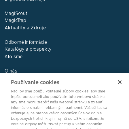
MagiScout
MagicTrap
Aktuality a Zdroje
Odborné informácie
Katalógy a prospekty
Kto sme
O nás
Naša história
Používanie cookies
DEKALB®
Naše hodnoty
Radi by sme použili voliteľné súbory cookies, aby sme
lepšie porozumeli ako používate túto webovú stránku,
aby sme mohli zlepšiť našu webovú stránku a zdieľať
informácie s našimi reklamnými partnermi. Váš súhlas sa
vzťahuje aj na prenos vašich osobných údajov do nie
bezpečných tretích krajín, najmä do USA, s rizikom, že
Agro Bayer
verejné orgány môžu získať prístup k vašim osobným