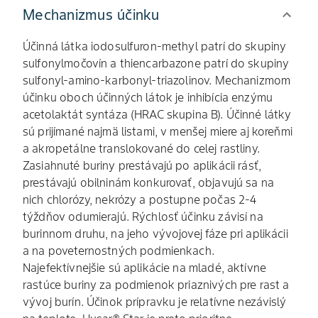
Mechanizmus účinku
Účinná látka iodosulfuron-methyl patrí do skupiny
sulfonylmočovín a thiencarbazone patrí do skupiny
sulfonyl-amino-karbonyl-triazolinov. Mechanizmom
účinku oboch účinných látok je inhibícia enzýmu
acetolaktát syntáza (HRAC skupina B). Účinné látky
sú prijímané najmä listami, v menšej miere aj koreňmi
a akropetálne translokované do celej rastliny.
Zasiahnuté buriny prestávajú po aplikácii rásť,
prestávajú obilninám konkurovať, objavujú sa na
nich chlorózy, nekrózy a postupne počas 2-4
týždňov odumierajú. Rýchlosť účinku závisí na
burinnom druhu, na jeho vývojovej fáze pri aplikácii
a na poveternostných podmienkach.
Najefektívnejšie sú aplikácie na mladé, aktívne
rastúce buriny za podmienok priaznivých pre rast a
vývoj burín. Účinok prípravku je relatívne nezávislý