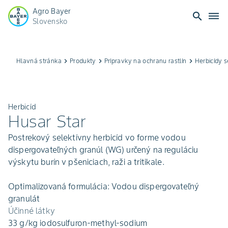
Agro Bayer
search
dehaze
Slovensko
Hlavná stránka
keyboard_arrow_right
Produkty
keyboard_arrow_right
Prípravky na ochranu rastlín
keyboard_arrow_right
Herbicídy s
Herbicíd
Husar Star
Postrekový selektívny herbicíd vo forme vodou
dispergovateľných granúl (WG) určený na reguláciu
výskytu burín v pšeniciach, raži a tritikale.
Optimalizovaná formulácia: Vodou dispergovateľný
granulát
Účinné látky
33 g/kg iodosulfuron-methyl-sodium