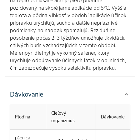
na teplote. Husar® Star je preto prioritne
poziciovaný na skoré jarné aplikácie od 5°C. Vyššia
teplota a pôdna vlhkosť v období aplikácie účinok
prípravku urýchľujú, sucho a ďalšie nepriaznivé
podmienky ho naopak spomaľujú. Reziduálne
pôsobenie počas 2-3 týždňov umožňuje likvidáciu
citlivých burín vzchádzajúcich v tomto období.
Mefenpyr-diethyl je výkonný safener, ktorý
urýchľuje odbúravanie účinných látok v obilninách,
čím zabezpečuje vysokú selektivitu prípravku.
Dávkovanie
Cieľový
Plodina
Dávkovanie
organizmus
pšenica