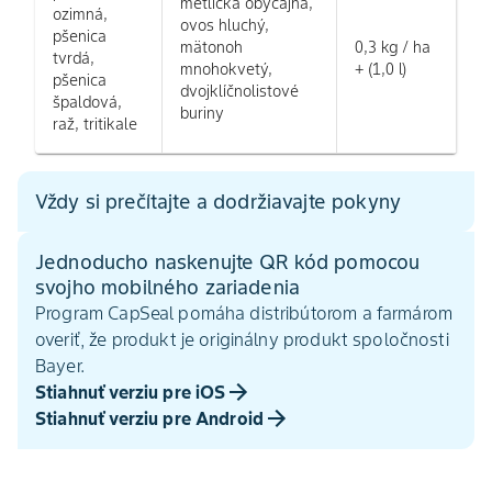
metlička obyčajná,
ozimná,
ovos hluchý,
pšenica
mätonoh
0,3 kg / ha
tvrdá,
mnohokvetý,
+ (1,0 l)
pšenica
dvojklíčnolistové
špaldová,
buriny
raž, tritikale
Vždy si prečítajte a dodržiavajte pokyny
Jednoducho naskenujte QR kód pomocou
svojho mobilného zariadenia
Program CapSeal pomáha distribútorom a farmárom
overiť, že produkt je originálny produkt spoločnosti
Bayer.
Stiahnuť verziu pre iOS
Stiahnuť verziu pre Android