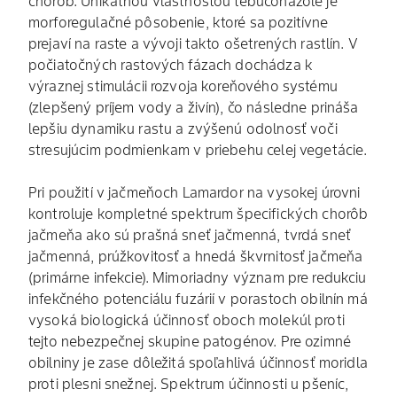
chorôb. Unikátnou vlastnosťou tebuconazole je
morforegulačné pôsobenie, ktoré sa pozitívne
prejaví na raste a vývoji takto ošetrených rastlín. V
počiatočných rastových fázach dochádza k
výraznej stimulácii rozvoja koreňového systému
(zlepšený príjem vody a živín), čo následne prináša
lepšiu dynamiku rastu a zvýšenú odolnosť voči
stresujúcim podmienkam v priebehu celej vegetácie.
Pri použití v jačmeňoch Lamardor na vysokej úrovni
kontroluje kompletné spektrum špecifických chorôb
jačmeňa ako sú prašná sneť jačmenná, tvrdá sneť
jačmenná, prúžkovitosť a hnedá škvrnitosť jačmeňa
(primárne infekcie). Mimoriadny význam pre redukciu
infekčného potenciálu fuzárií v porastoch obilnín má
vysoká biologická účinnosť oboch molekúl proti
tejto nebezpečnej skupine patogénov. Pre ozimné
obilniny je zase dôležitá spoľahlivá účinnosť moridla
proti plesni snežnej. Spektrum účinnosti u pšeníc,