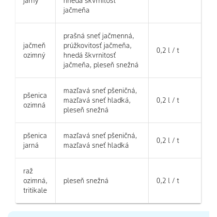
jarný
hnedá škvrnitosť
jačmeňa
prašná sneť jačmenná,
jačmeň
prúžkovitosť jačmeňa,
0,2 l / t
ozimný
hnedá škvrnitosť
jačmeňa, pleseň snežná
mazľavá sneť pšeničná,
pšenica
mazľavá sneť hladká,
0,2 l / t
ozimná
pleseň snežná
pšenica
mazľavá sneť pšeničná,
0,2 l / t
jarná
mazľavá sneť hladká
raž
ozimná,
pleseň snežná
0,2 l / t
tritikale