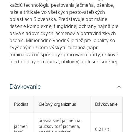
každú technológiu pestovania jačmeňa, pšenice,
raže a tritikale vo všetkých pestovateľských
oblastiach Slovenska. Predstavuje optimálne
riešenie komplexnej fungicídnej ochrany najmä pre
osivá sladovníckych jačmeňov a potravinárskych
pšeníc. Mimoriadne vhodný je tiež pre lokality so
zvýšeným rizikom výskytu fuzarióz (napr.
miminalizačné spôsoby spracovania pôdy, rizikové
predplodiny - kukurica, obilniny) a plesne snežnej.
Dávkovanie
Plodina
Cieľový organizmus
Dávkovanie
prašná sneť jačmenná,
jačmeň
prúžkovitosť jačmeňa,
0,2 l / t