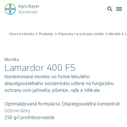
Agro Bayer
search
dehaze
Slovensko
Hlavná stránka
keyboard_arrow_right
Produkty
keyboard_arrow_right
Prípravky na ochranu rastlín
keyboard_arrow_right
Moridlá
keyboard_arrow_right
L
Moridlo
Lamardor 400 FS
Kombinované moridlo vo forme tekutého
dispergovateľného koncentrátu určené na fungicídnu
ochranu osív jačmeňa, pšenice, raže a tritikale.
Optimalizovaná formulácia: Dispergovateľný koncentrát
Účinné látky
250 g/l prothioconazole