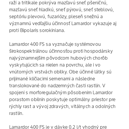
raží a tritikale pokrýva mazľavú sneť pšeničnú,
mazľavú sneť hladkú, sneť pýrovú, sneť steblovú,
septóriu plevovú, fuzariózy, pleseň snežnú a
významnú vedľajšiu účinnosť Lamardor vykazuje aj
proti Bipolaris sorokiniana.
Lamardor 400 FS sa vyznačuje systémovou
širokospektrálnou účinnosťou proti hospodársky
najvýznamnejším pôvodcom hubových chorôb
vyskytujúcich sa nielen na povrchu, ale i vo
vnútorných vrstvách obilky. Obe účinné látky sú
prijímané klíčiacimi semenami a následne
translokované do nadzemných častí rastlín. V
spojení s morforegulačným pôsobením Lamardor
porastom obilnín poskytuje optimálny priestor pre
rýchly rast a vývoj zdravých, vitálnych a odolných
rastlín.
Lamardor 400 FS je v dávke 0,2 l/t vhodný pre