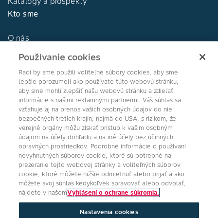
Katalógy a prospekty
Kto sme
O nás
Naša história
Používanie cookies
DEKALB®
Naše hodnoty
Radi by sme použili voliteľné súbory cookies, aby sme
lepšie porozumeli ako používate túto webovú stránku,
aby sme mohli zlepšiť našu webovú stránku a zdieľať
informácie s našimi reklamnými partnermi. Váš súhlas sa
vzťahuje aj na prenos vašich osobných údajov do nie
bezpečných tretích krajín, najmä do USA, s rizikom, že
Agro Bayer
verejné orgány môžu získať prístup k vašim osobným
údajom na účely dohľadu a na iné účely bez účinných
Slovensko
opravných prostriedkov. Podrobné informácie o používaní
nevyhnutných súborov cookie, ktoré sú potrebné na
prezeranie tejto webovej stránky a voliteľných súborov
cookie, ktoré môžete nižšie odmietnuť alebo prijať a ako
Sledujte nás
môžete svoj súhlas kedykoľvek spravovať alebo odvolať,
nájdete v našom
Vyhlásení o ochrane súkromia.
Nastavenia cookies