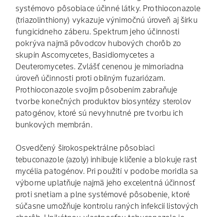
systémovo pôsobiace účinné látky. Prothioconazole
(triazolinthiony) vykazuje výnimočnú úroveň aj šírku
fungicídneho záberu. Spektrum jeho účinnosti
pokrýva najmä pôvodcov hubových chorôb zo
skupín Ascomycetes, Basidiomycetes a
Deuteromycetes. Zvlášť cenenou je mimoriadna
úroveň účinnosti proti obilným fuzariózam.
Prothioconazole svojim pôsobením zabraňuje
tvorbe konečných produktov biosyntézy sterolov
patogénov, ktoré sú nevyhnutné pre tvorbu ich
bunkových membrán.
Osvedčený širokospektrálne pôsobiaci
tebuconazole (azoly) inhibuje klíčenie a blokuje rast
mycélia patogénov. Pri použití v podobe moridla sa
výborne uplatňuje najmä jeho excelentná účinnosť
proti snetiam a plne systémové pôsobenie, ktoré
súčasne umožňuje kontrolu raných infekcií listových