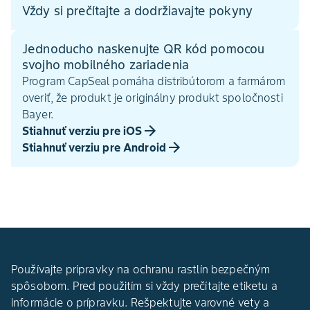
Vždy si prečítajte a dodržiavajte pokyny
Jednoducho naskenujte QR kód pomocou
svojho mobilného zariadenia
Program CapSeal pomáha distribútorom a farmárom
overiť, že produkt je originálny produkt spoločnosti
Bayer.
Stiahnuť verziu pre iOS
Stiahnuť verziu pre Android
Používajte prípravky na ochranu rastlín bezpečným
spôsobom. Pred použitím si vždy prečítajte etiketu a
informácie o prípravku. Rešpektujte varovné vety a