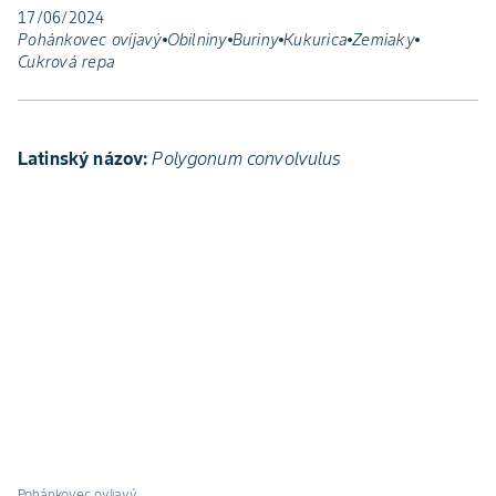
17/06/2024
Pohánkovec ovíjavý
Obilniny
Buriny
Kukurica
Zemiaky
Cukrová repa
Latinský názov:
Polygonum convolvulus
Pohánkovec ovíjavý