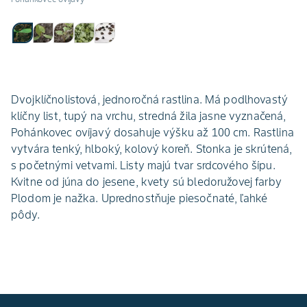
Dvojklíčnolistová, jednoročná rastlina. Má podlhovastý
klíčny list, tupý na vrchu, stredná žila jasne vyznačená,
Pohánkovec ovíjavý dosahuje výšku až 100 cm. Rastlina
vytvára tenký, hlboký, kolový koreň. Stonka je skrútená,
s početnými vetvami. Listy majú tvar srdcového šípu.
Kvitne od júna do jesene, kvety sú bledoružovej farby
Plodom je nažka. Uprednostňuje piesočnaté, ľahké
pôdy.