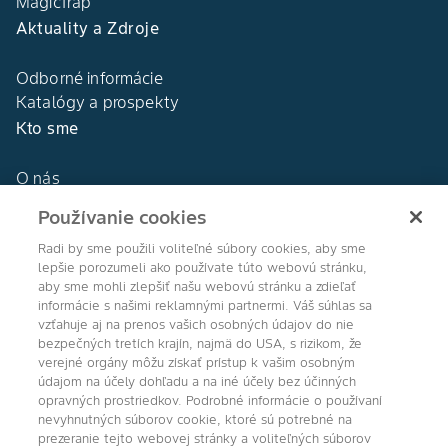
MagicTrap
Aktuality a Zdroje
Odborné informácie
Katalógy a prospekty
Kto sme
O nás
Naša história
Používanie cookies
DEKALB®
Naše hodnoty
Radi by sme použili voliteľné súbory cookies, aby sme
lepšie porozumeli ako používate túto webovú stránku,
aby sme mohli zlepšiť našu webovú stránku a zdieľať
informácie s našimi reklamnými partnermi. Váš súhlas sa
vzťahuje aj na prenos vašich osobných údajov do nie
bezpečných tretích krajín, najmä do USA, s rizikom, že
Agro Bayer
verejné orgány môžu získať prístup k vašim osobným
údajom na účely dohľadu a na iné účely bez účinných
Slovensko
opravných prostriedkov. Podrobné informácie o používaní
nevyhnutných súborov cookie, ktoré sú potrebné na
prezeranie tejto webovej stránky a voliteľných súborov