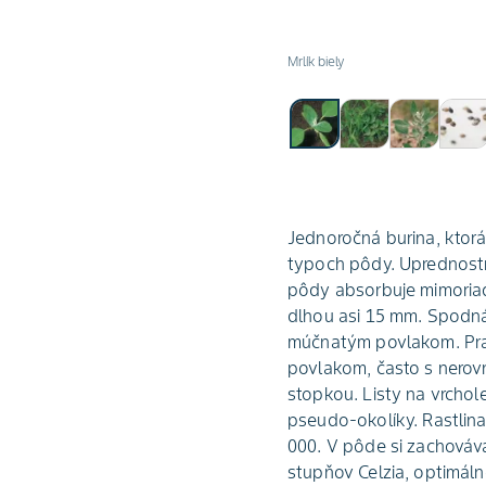
Mrlík biely
Jednoročná burina, ktorá
typoch pôdy. Uprednostň
pôdy absorbuje mimoriadn
dlhou asi 15 mm. Spodná s
múčnatým povlakom. Prav
povlakom, často s nerovn
stopkou. Listy na vrchol
pseudo-okolíky. Rastlina
000. V pôde si zachovávaj
stupňov Celzia, optimáln