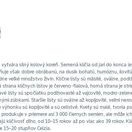
 vytvára silný kolový koreň. Semená klíčia od jari do konca l
uje však dobre obrábanú, na dusík bohatú, humóznu, ílovitú
e veľké množstvo živín. Klíčne listy sú mäsité, oválne, pod
trana klíčnych listov je červeno-fialová, horná strana je str
é listy sú spočiatku podlhovasté až vajcovité, modro-zele
ými zúbkami. Staršie listy sú oválne až kopijovité, veľmi ner
e výhonku sú kopijovité a sú celistvé. Kvety sú malé, tvoria 
 produkuje v priemere asi 3 000 čiernych semien, ale môže i
ú klíčivosť dlho, od 10–15 rokov až po viac ako 39 rokov. Klí
e 15–20 stupňov Celzia.