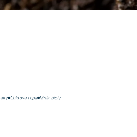
iaky
Cukrová repa
Mrlík biely