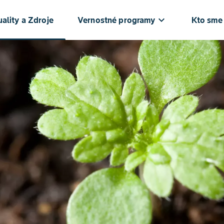
keyboard_arrow_down
ke
ality a Zdroje
Vernostné programy
Kto sme