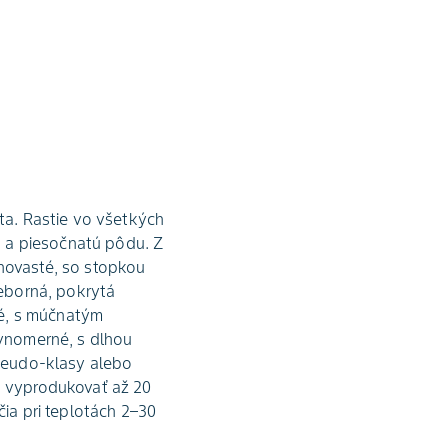
eta. Rastie vo všetkých
 a piesočnatú pôdu. Z
lhovasté, so stopkou
ieborná, pokrytá
né, s múčnatým
ovnomerné, s dlhou
pseudo-klasy alebo
ch vyprodukovať až 20
čia pri teplotách 2–30