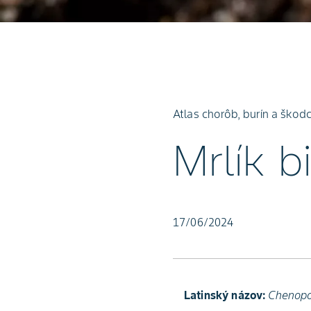
Atlas chorôb, burín a škod
Mrlík b
17/06/2024
Latinský názov:
Chenopo