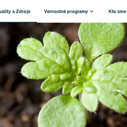
keyboard_arrow_down
ke
ality a Zdroje
Vernostné programy
Kto sme