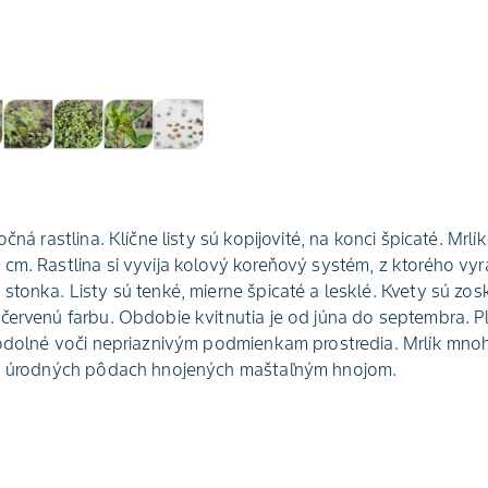
očná rastlina. Klíčne listy sú kopijovité, na konci špicaté. M
cm. Rastlina si vyvíja kolový koreňový systém, z ktorého vyr
stonka. Listy sú tenké, mierne špicaté a lesklé. Kvety sú zo
očervenú farbu. Obdobie kvitnutia je od júna do septembra.
o odolné voči nepriaznivým podmienkam prostredia. Mrlík m
na úrodných pôdach hnojených maštaľným hnojom.