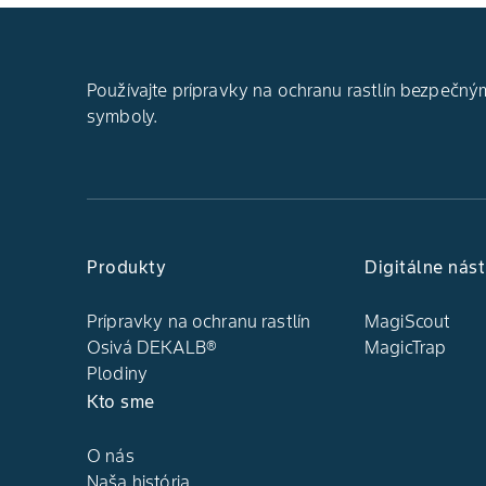
Používajte prípravky na ochranu rastlín bezpečným
symboly.
Produkty
Digitálne nást
Prípravky na ochranu rastlín
MagiScout
Osivá DEKALB®
MagicTrap
Plodiny
Kto sme
O nás
Naša história