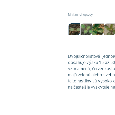
Mrlík mnohoplodý
Dvojklíčnolistová, jednor
dosahuje výšku 15 až 50 
vzpriamená, červenkastá 
majú zelenú alebo svetl
tejto rastliny sú vysok
najčastejšie vyskytuje 