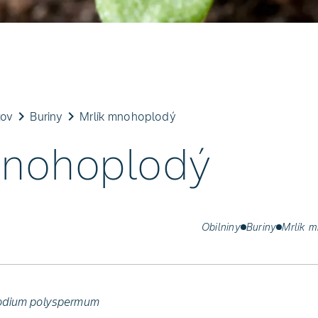
keyboard_arrow_right
keyboard_arrow_right
cov
Buriny
Mrlík mnohoplodý
mnohoplodý
Obilniny
Buriny
Mrlík 
dium polyspermum