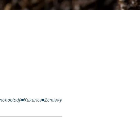
mnohoplodý
Kukurica
Zemiaky