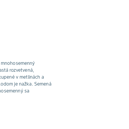
rlík mnohosemenný
astá rozvetvená,
skupené v metlinách a
 Plodom je nažka. Semená
nohosemenný sa