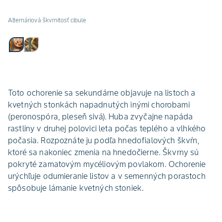
Alternáriová škvrnitosť cibule
Toto ochorenie sa sekundárne objavuje na listoch a
kvetných stonkách napadnutých inými chorobami
(peronospóra, pleseň sivá). Huba zvyčajne napáda
rastliny v druhej polovici leta počas teplého a vlhkého
počasia. Rozpoznáte ju podľa hnedofialových škvŕn,
ktoré sa nakoniec zmenia na hnedočierne. Škvrny sú
pokryté zamatovým mycéliovým povlakom. Ochorenie
urýchľuje odumieranie listov a v semenných porastoch
spôsobuje lámanie kvetných stoniek.