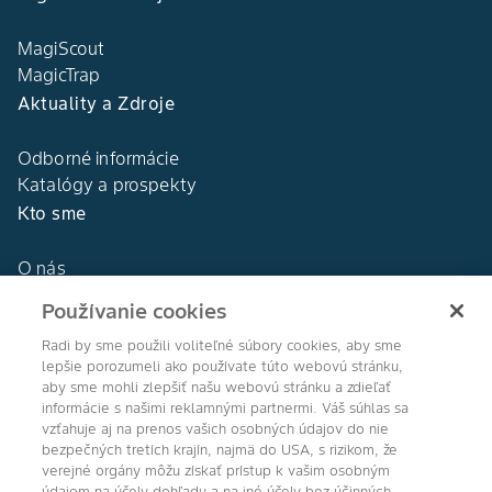
MagiScout
MagicTrap
Aktuality a Zdroje
Odborné informácie
Katalógy a prospekty
Kto sme
O nás
Naša história
Používanie cookies
DEKALB®
Naše hodnoty
Radi by sme použili voliteľné súbory cookies, aby sme
lepšie porozumeli ako používate túto webovú stránku,
aby sme mohli zlepšiť našu webovú stránku a zdieľať
informácie s našimi reklamnými partnermi. Váš súhlas sa
vzťahuje aj na prenos vašich osobných údajov do nie
bezpečných tretích krajín, najmä do USA, s rizikom, že
Agro Bayer
verejné orgány môžu získať prístup k vašim osobným
údajom na účely dohľadu a na iné účely bez účinných