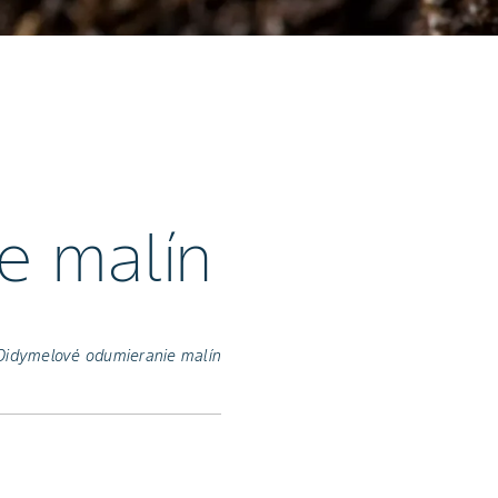
e malín
Didymelové odumieranie malín