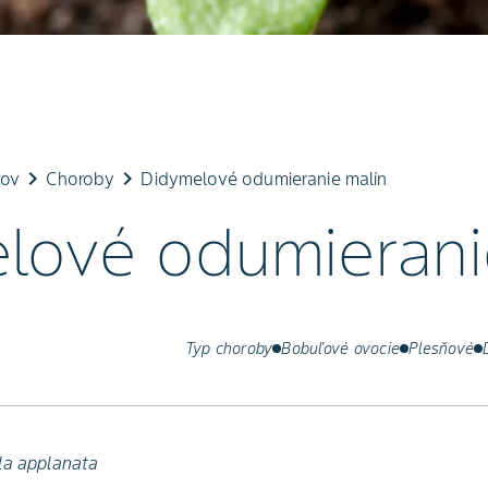
keyboard_arrow_right
keyboard_arrow_right
cov
Choroby
Didymelové odumieranie malín
lové odumierani
Typ choroby
Bobuľové ovocie
Plesňové
la applanata