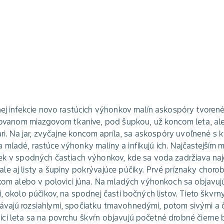
nej infekcie novo rastúcich výhonkov malín askospóry tvoren
ikovanom miazgovom tkanive, pod šupkou, už koncom leta, ale
jari. Na jar, zvyčajne koncom apríla, sa askospóry uvoľnené s
mladé, rastúce výhonky maliny a infikujú ich. Najčastejším m
iek v spodných častiach výhonkov, kde sa voda zadržiava na
e aj listy a šupiny pokrývajúce púčiky. Prvé príznaky choroby
tkom alebo v polovici júna. Na mladých výhonkoch sa objavuj
, okolo púčikov, na spodnej časti bočných listov. Tieto škvrn
vajú rozsiahlymi, spočiatku tmavohnedými, potom sivými a č
i leta sa na povrchu škvŕn objavujú početné drobné čierne b