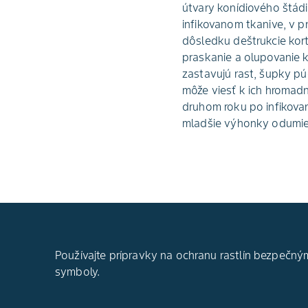
útvary konídiového štádia
infikovanom tkanive, v p
dôsledku deštrukcie kort
praskanie a olupovanie 
zastavujú rast, šupky pú
môže viesť k ich hromadn
druhom roku po infikovan
mladšie výhonky odumier
Používajte prípravky na ochranu rastlín bezpečným
symboly.