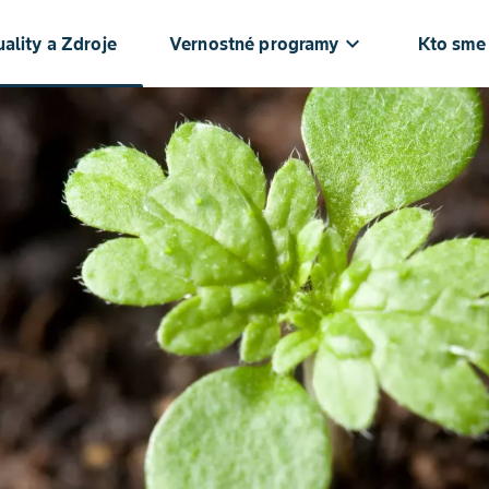
keyboard_arrow_down
ke
ality a Zdroje
Vernostné programy
Kto sme