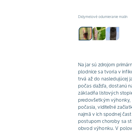
Didymelové odumieranie malín
Na jar sú zdrojom primár
plodnice sa tvoria v inf
trvá až do nasledujúcej 
počas dažďa, dostanú na 
základňa listových stop
predovšetkým výhonky, al
počasia, viditeľné začia
najmä v ich spodnej časti
postupom choroby sa stá
obvod výhonku. V polovic