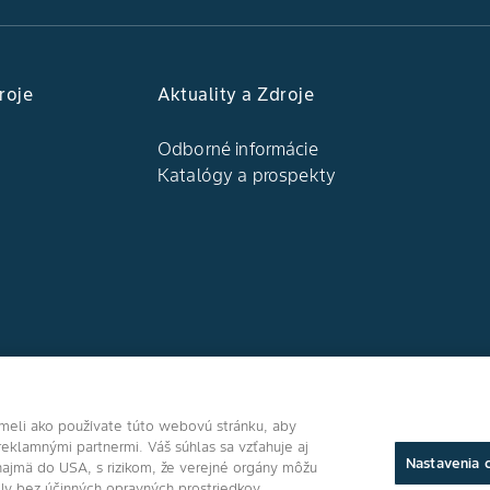
roje
Aktuality a Zdroje
Odborné informácie
Katalógy a prospekty
Sledujte nás
umeli ako používate túto webovú stránku, aby
reklamnými partnermi. Váš súhlas sa vzťahuje aj
Nastavenia 
najmä do USA, s rizikom, že verejné orgány môžu
ly bez účinných opravných prostriedkov.