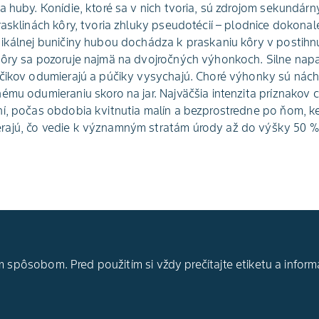
 huby. Konídie, ktoré sa v nich tvoria, sú zdrojom sekundárny
rasklinách kôry, tvoria zhluky pseudotécií – plodnice dokonal
ikálnej buničiny hubou dochádza k praskaniu kôry v postihnu
kôry sa pozoruje najmä na dvojročných výhonkoch. Silne na
čikov odumierajú a púčiky vysychajú. Choré výhonky sú náchy
ému odumieraniu skoro na jar. Najväčšia intenzita príznakov 
í, počas obdobia kvitnutia malín a bezprostredne po ňom, ke
ajú, čo vedie k významným stratám úrody až do výšky 50 %
 spôsobom. Pred použitím si vždy prečítajte etiketu a inform