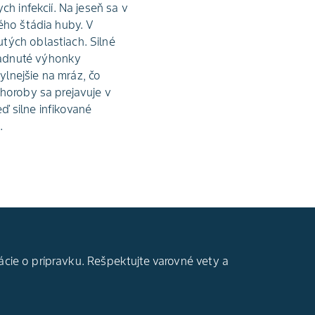
ch infekcií. Na jeseň sa v
ého štádia huby. V
tých oblastiach. Silné
padnuté výhonky
lnejšie na mráz, čo
choroby sa prejavuje v
ď silne infikované
.
ácie o prípravku. Rešpektujte varovné vety a