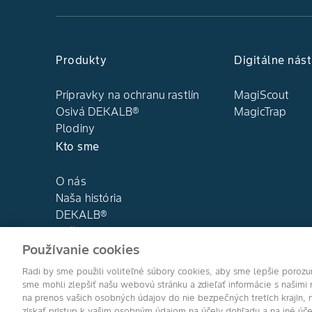
Produkty
Digitálne nást
Prípravky na ochranu rastlín
MagiScout
Osivá DEKALB®
MagicTrap
Plodiny
Kto sme
O nás
Naša história
DEKALB®
Naše hodnoty
Používanie cookies
Radi by sme použili voliteľné súbory cookies, aby sme lepšie poroz
sme mohli zlepšiť našu webovú stránku a zdieľať informácie s našimi 
na prenos vašich osobných údajov do nie bezpečných tretích krajín, 
získať prístup k vašim osobným údajom na účely dohľadu a na iné úče