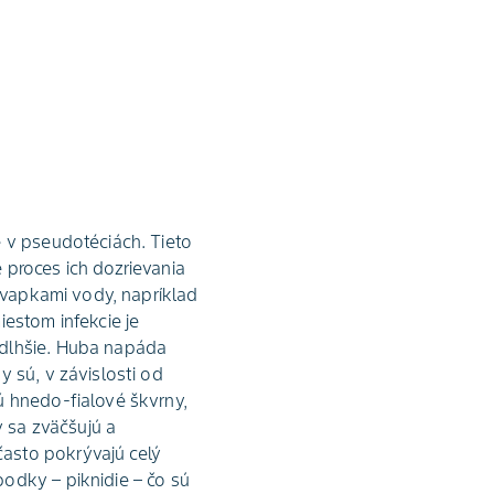
é v pseudotéciách. Tieto
 proces ich dozrievania
 kvapkami vody, napríklad
iestom infekcie je
jdlhšie. Huba napáda
 sú, v závislosti od
ú hnedo-fialové škvrny,
y sa zväčšujú a
asto pokrývajú celý
odky – piknidie – čo sú