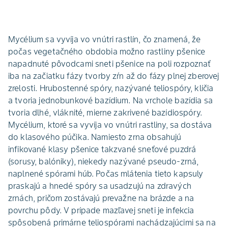
Mycélium sa vyvíja vo vnútri rastlín, čo znamená, že
počas vegetačného obdobia možno rastliny pšenice
napadnuté pôvodcami sneti pšenice na poli rozpoznať
iba na začiatku fázy tvorby zŕn až do fázy plnej zberovej
zrelosti. Hrubostenné spóry, nazývané teliospóry, klíčia
a tvoria jednobunkové bazídium. Na vrchole bazídia sa
tvoria dlhé, vláknité, mierne zakrivené bazídiospóry.
Mycélium, ktoré sa vyvíja vo vnútri rastliny, sa dostáva
do klasového púčika. Namiesto zrna obsahujú
infikované klasy pšenice takzvané sneťové puzdrá
(sorusy, balóniky), niekedy nazývané pseudo-zrná,
naplnené spórami húb. Počas mlátenia tieto kapsuly
praskajú a hnedé spóry sa usadzujú na zdravých
zrnách, pričom zostávajú prevažne na brázde a na
povrchu pôdy. V prípade mazľavej sneti je infekcia
spôsobená primárne teliospórami nachádzajúcimi sa na