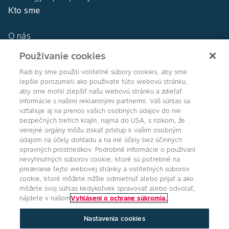
Kto sme
O nás
Naša história
Používanie cookies
DEKALB®
Naše hodnoty
Radi by sme použili voliteľné súbory cookies, aby sme
lepšie porozumeli ako používate túto webovú stránku,
aby sme mohli zlepšiť našu webovú stránku a zdieľať
informácie s našimi reklamnými partnermi. Váš súhlas sa
vzťahuje aj na prenos vašich osobných údajov do nie
bezpečných tretích krajín, najmä do USA, s rizikom, že
Agro Bayer
verejné orgány môžu získať prístup k vašim osobným
údajom na účely dohľadu a na iné účely bez účinných
Slovensko
opravných prostriedkov. Podrobné informácie o používaní
nevyhnutných súborov cookie, ktoré sú potrebné na
prezeranie tejto webovej stránky a voliteľných súborov
cookie, ktoré môžete nižšie odmietnuť alebo prijať a ako
Sledujte nás
môžete svoj súhlas kedykoľvek spravovať alebo odvolať,
nájdete v našom
Vyhlásení o ochrane súkromia.
Nastavenia cookies