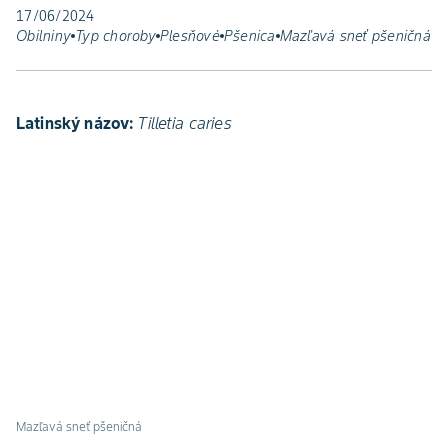
17/06/2024
Obilniny
Typ choroby
Plesňové
Pšenica
Mazľavá sneť pšeničná
Latinský názov:
Tilletia caries
Mazľavá sneť pšeničná