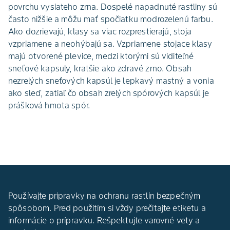
povrchu vysiateho zrna. Dospelé napadnuté rastliny sú
často nižšie a môžu mať spočiatku modrozelenú farbu.
Ako dozrievajú, klasy sa viac rozprestierajú, stoja
vzpriamene a neohýbajú sa. Vzpriamene stojace klasy
majú otvorené plevice, medzi ktorými sú viditeľné
sneťové kapsuly, kratšie ako zdravé zrno. Obsah
nezrelých sneťových kapsúl je lepkavý mastný a vonia
ako sleď, zatiaľ čo obsah zrelých spórových kapsúl je
prášková hmota spór.
Používajte prípravky na ochranu rastlín bezpečným
spôsobom. Pred použitím si vždy prečítajte etiketu a
informácie o prípravku. Rešpektujte varovné vety a