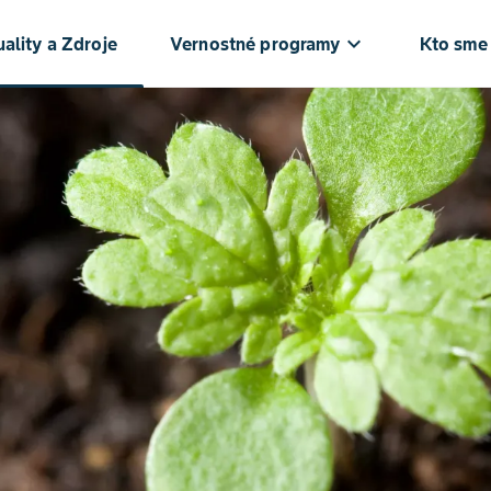
keyboard_arrow_down
ke
ality a Zdroje
Vernostné programy
Kto sme