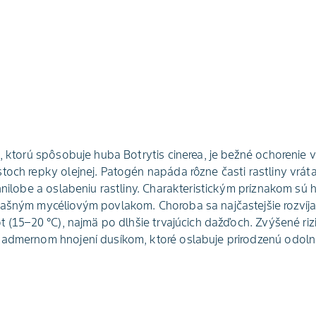
j, ktorú spôsobuje huba Botrytis cinerea, je bežné ochorenie 
toch repky olejnej. Patogén napáda rôzne časti rastliny vrátan
 hnilobe a oslabeniu rastliny. Charakteristickým príznakom sú
rašným mycéliovým povlakom. Choroba sa najčastejšie rozví
t (15–20 °C), najmä po dlhšie trvajúcich dažďoch. Zvýšené riz
admernom hnojení dusíkom, ktoré oslabuje prirodzenú odolno