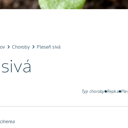
keyboard_arrow_right
keyboard_arrow_right
cov
Choroby
Pleseň sivá
sivá
Typ choroby
Repka
Ple
 cinerea