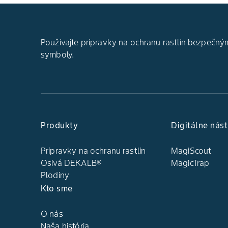
Používajte prípravky na ochranu rastlín bezpečným
symboly.
Produkty
Digitálne nást
Prípravky na ochranu rastlín
MagiScout
Osivá DEKALB®
MagicTrap
Plodiny
Kto sme
O nás
Naša história