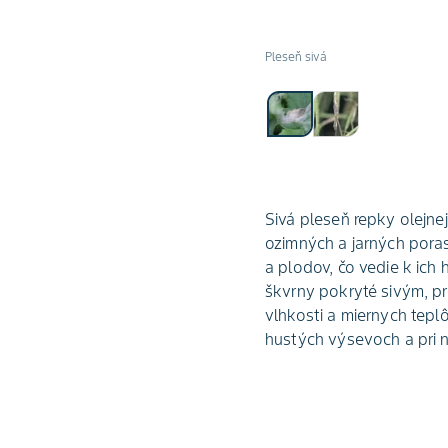
Pleseň sivá
Sivá pleseň repky olejne
ozimných a jarných poras
a plodov, čo vedie k ich
škvrny pokryté sivým, p
vlhkosti a miernych teplô
hustých výsevoch a pri n