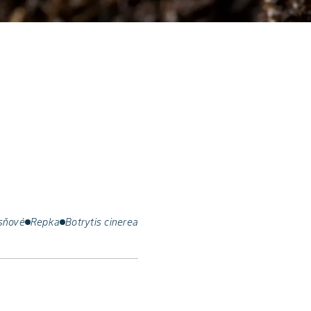
sňové
Repka
Botrytis cinerea