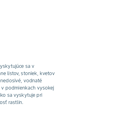
vyskytujúce sa v
e listov, stoniek, kvetov
 hnedosivé, vodnaté
ja v podmienkach vysokej
iko sa vyskytuje pri
sť rastlín.