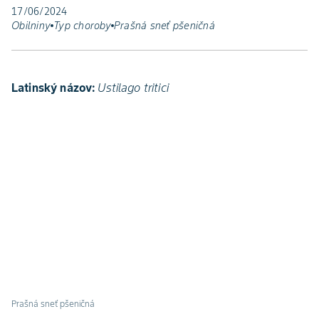
17/06/2024
Obilniny
Typ choroby
Prašná sneť pšeničná
Latinský názov:
Ustilago tritici
Prašná sneť pšeničná