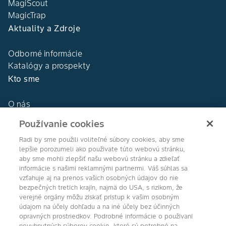
MagiScout
MagicTrap
Aktuality a Zdroje
Odborné informácie
Katalógy a prospekty
Kto sme
O nás
Naša história
Používanie cookies
DEKALB®
Naše hodnoty
Radi by sme použili voliteľné súbory cookies, aby sme
lepšie porozumeli ako používate túto webovú stránku,
aby sme mohli zlepšiť našu webovú stránku a zdieľať
informácie s našimi reklamnými partnermi. Váš súhlas sa
vzťahuje aj na prenos vašich osobných údajov do nie
bezpečných tretích krajín, najmä do USA, s rizikom, že
Agro Bayer
verejné orgány môžu získať prístup k vašim osobným
údajom na účely dohľadu a na iné účely bez účinných
Slovensko
opravných prostriedkov. Podrobné informácie o používaní
nevyhnutných súborov cookie, ktoré sú potrebné na