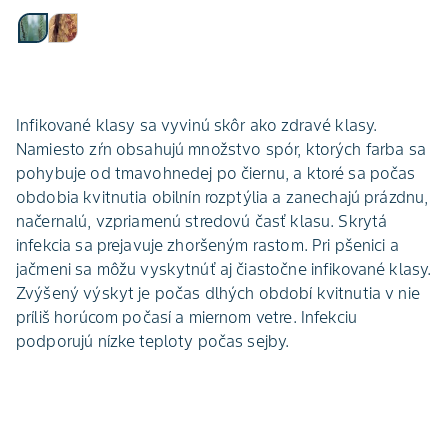
Infikované klasy sa vyvinú skôr ako zdravé klasy.
Namiesto zŕn obsahujú množstvo spór, ktorých farba sa
pohybuje od tmavohnedej po čiernu, a ktoré sa počas
obdobia kvitnutia obilnín rozptýlia a zanechajú prázdnu,
načernalú, vzpriamenú stredovú časť klasu. Skrytá
infekcia sa prejavuje zhoršeným rastom. Pri pšenici a
jačmeni sa môžu vyskytnúť aj čiastočne infikované klasy.
Zvýšený výskyt je počas dlhých období kvitnutia v nie
príliš horúcom počasí a miernom vetre. Infekciu
podporujú nízke teploty počas sejby.