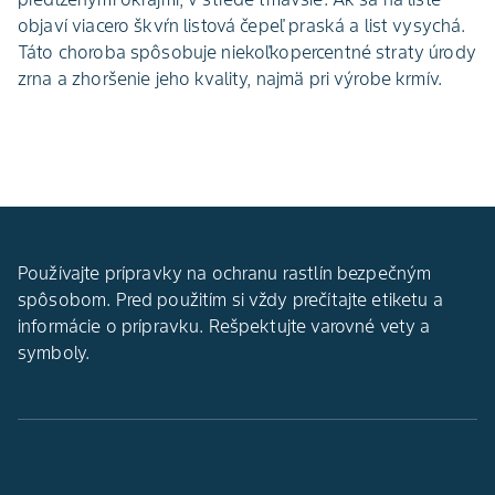
objaví viacero škvŕn listová čepeľ praská a list vysychá.
Táto choroba spôsobuje niekoľkopercentné straty úrody
zrna a zhoršenie jeho kvality, najmä pri výrobe krmív.
Používajte prípravky na ochranu rastlín bezpečným
spôsobom. Pred použitím si vždy prečítajte etiketu a
informácie o prípravku. Rešpektujte varovné vety a
symboly.