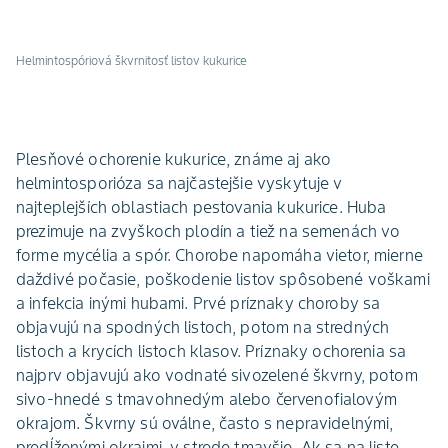
Helmintospóriová škvrnitosť listov kukurice
Plesňové ochorenie kukurice, známe aj ako
helmintosporióza sa najčastejšie vyskytuje v
najteplejších oblastiach pestovania kukurice. Huba
prezimuje na zvyškoch plodín a tiež na semenách vo
forme mycélia a spór. Chorobe napomáha vietor, mierne
daždivé počasie, poškodenie listov spôsobené voškami
a infekcia inými hubami. Prvé príznaky choroby sa
objavujú na spodných listoch, potom na stredných
listoch a krycích listoch klasov. Príznaky ochorenia sa
najprv objavujú ako vodnaté sivozelené škvrny, potom
sivo-hnedé s tmavohnedým alebo červenofialovým
okrajom. Škvrny sú oválne, často s nepravidelnými,
predĺženými okrajmi, v strede tmavšie. Ak sa na liste