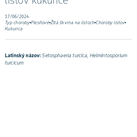
listov kukurice
17/06/2024
Typ choroby
Plesňové
Žltá škvrna na listoch
Choroby listov
Kukurica
Latinský názov:
Setosphaeria turcica, Helmintosporium
turcicum