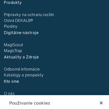
Produkty
Prípravky na ochranu rastlín
Osivá DEKALB®
Plodiny
Digitálne nástroje
MagiScout
MagicTrap
Aktuality a Zdroje
Odborné informácie
Katalógy a prospekty
Kto sme
O nás
Naša história
Používanie cookies
DEKALB®