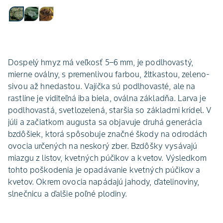
Dospelý hmyz má veľkosť 5–6 mm, je podlhovastý,
mierne oválny, s premenlivou farbou, žltkastou, zeleno-
sivou až hnedastou. Vajíčka sú podlhovasté, ale na
rastline je viditeľná iba biela, oválna základňa. Larva je
podlhovastá, svetlozelená, staršia so základmi krídel. V
júli a začiatkom augusta sa objavuje druhá generácia
bzdôšiek, ktorá spôsobuje značné škody na odrodách
ovocia určených na neskorý zber. Bzdôšky vysávajú
miazgu z listov, kvetných púčikov a kvetov. Výsledkom
tohto poškodenia je opadávanie kvetných púčikov a
kvetov. Okrem ovocia napádajú jahody, ďatelinoviny,
slnečnicu a ďalšie poľné plodiny.