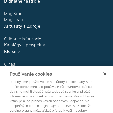
Digitálne nástroje
MagiScout
MagicTrap
Aktuality a Zdroje
Odborné informácie
Katalógy a prospekty
Kto sme
O nás
Naša história
Používanie cookies
DEKALB®
Naše hodnoty
Radi by sme použili voliteľné súbory cookies, aby sme
lepšie porozumeli ako používate túto webovú stránku,
aby sme mohli zlepšiť našu webovú stránku a zdieľať
informácie s našimi reklamnými partnermi. Váš súhlas sa
vzťahuje aj na prenos vašich osobných údajov do nie
bezpečných tretích krajín, najmä do USA, s rizikom, že
Agro Bayer
verejné orgány môžu získať prístup k vašim osobným