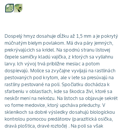
Dospelý hmyz dosahuje dĺžku až 1,5 mm a je pokrytý
múčnatým bielym povlakom. Má dva páry jemných,
prekrývajúcich sa krídel. Na spodnú stranu listovej
čepele samičky kladú vajíčka, z ktorých sa vyliahnu
larvy. Ich vývoj trvá približne mesiac a potom
dospievajú. Molice sa zvyčajne vyvíjajú na rastlinách
pestovaných pod krytom, ale v lete sa presúvajú na
rastliny pestované na poli. Spočiatku dochádza k
sfarbeniu v oblastiach, kde sa škodca živí, ktoré sa
neskôr mení na nekrózu. Na listoch sa objavuje sekrét
vo forme medovice, ktorý upcháva prieduchy. V
skleníkoch sa dobré výsledky dosahujú biologickou
kontrolou pomocou predátorov (parazitická osička,
dravá ploštica, dravé roztoče) . Na poli sa však