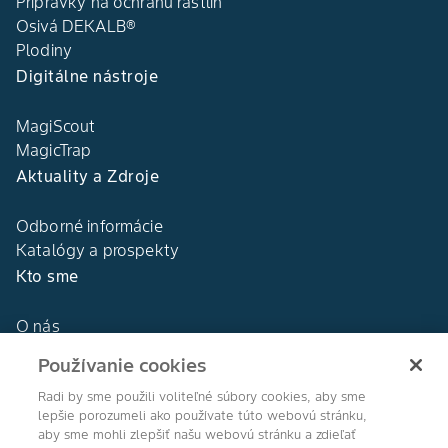
Prípravky na ochranu rastlín
Osivá DEKALB®
Plodiny
Digitálne nástroje
MagiScout
MagicTrap
Aktuality a Zdroje
Odborné informácie
Katalógy a prospekty
Kto sme
O nás
Naša história
Používanie cookies
DEKALB®
Naše hodnoty
Radi by sme použili voliteľné súbory cookies, aby sme
lepšie porozumeli ako používate túto webovú stránku,
aby sme mohli zlepšiť našu webovú stránku a zdieľať