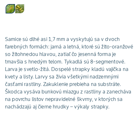
Samice sú dlhé asi 1,7 mm a vyskytujú sa v dvoch
farebných formách: jarná a letná, ktoré sú žlto-oranžové
so žltohnedou hlavou, zatiaľ čo jesenná forma je
tmavšia s hnedým telom. Tykadlá sú 8-segmentové.
Larva je svetlo-žltá. Dospelé strapky kladú vajíčka na
kvety a listy. Larvy sa živia všetkými nadzemnými
časťami rastliny. Zakuklenie prebieha na substráte.
Škodca vysáva bunkovú miazgu z rastliny a zanecháva
na povrchu listov nepravidelné škvrny, v ktorých sa
nachádzajú aj čierne hrudky – výkaly strapky.