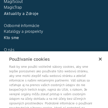
MagiScout
MagicTrap
Aktuality a Zdroje
Odborné informácie
Katalógy a prospekty
Kto sme
O nás
Naša história
Používanie cookies
DEKALB®
Naše hodnoty
Radi by sme použili voliteľné súbory cookies, aby sme
lepšie porozumeli ako používate túto webovú stránku,
aby sme mohli zlepšiť našu webovú stránku a zdieľať
informácie s našimi reklamnými partnermi. Váš súhlas sa
vzťahuje aj na prenos vašich osobných údajov do nie
bezpečných tretích krajín, najmä do USA, s rizikom, že
Agro Bayer
verejné orgány môžu získať prístup k vašim osobným
údajom na účely dohľadu a na iné účely bez účinných
Slovensko
opravných prostriedkov. Podrobné informácie o používaní
nevyhnutných súborov cookie, ktoré sú potrebné na