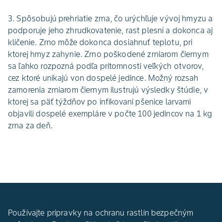
3. Spôsobujú prehriatie zrna, čo urýchľuje vývoj hmyzu a
podporuje jeho zhrudkovatenie, rast plesní a dokonca aj
klíčenie. Zrno môže dokonca dosiahnuť teplotu, pri
ktorej hmyz zahynie. Zrno poškodené zrniarom čiernym
sa ľahko rozpozná podľa prítomnosti veľkých otvorov,
cez ktoré unikajú von dospelé jedince. Možný rozsah
zamorenia zrniarom čiernym ilustrujú výsledky štúdie, v
ktorej sa päť týždňov po infikovaní pšenice larvami
objavili dospelé exempláre v počte 100 jedincov na 1 kg
zrna za deň.
Používajte prípravky na ochranu rastlín bezpečným