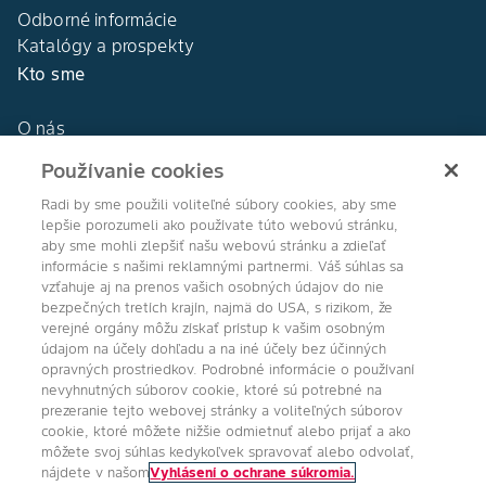
Odborné informácie
Katalógy a prospekty
Kto sme
O nás
Naša história
Používanie cookies
DEKALB®
Naše hodnoty
Radi by sme použili voliteľné súbory cookies, aby sme
lepšie porozumeli ako používate túto webovú stránku,
aby sme mohli zlepšiť našu webovú stránku a zdieľať
informácie s našimi reklamnými partnermi. Váš súhlas sa
vzťahuje aj na prenos vašich osobných údajov do nie
bezpečných tretích krajín, najmä do USA, s rizikom, že
Agro Bayer
verejné orgány môžu získať prístup k vašim osobným
údajom na účely dohľadu a na iné účely bez účinných
Slovensko
opravných prostriedkov. Podrobné informácie o používaní
nevyhnutných súborov cookie, ktoré sú potrebné na
prezeranie tejto webovej stránky a voliteľných súborov
cookie, ktoré môžete nižšie odmietnuť alebo prijať a ako
Sledujte nás
môžete svoj súhlas kedykoľvek spravovať alebo odvolať,
nájdete v našom
Vyhlásení o ochrane súkromia.