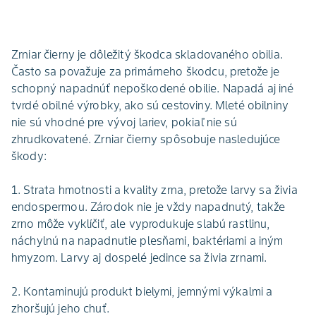
Zrniar čierny je dôležitý škodca skladovaného obilia.
Často sa považuje za primárneho škodcu, pretože je
schopný napadnúť nepoškodené obilie. Napadá aj iné
tvrdé obilné výrobky, ako sú cestoviny. Mleté obilniny
nie sú vhodné pre vývoj lariev, pokiaľ nie sú
zhrudkovatené. Zrniar čierny spôsobuje nasledujúce
škody:
1. Strata hmotnosti a kvality zrna, pretože larvy sa živia
endospermou. Zárodok nie je vždy napadnutý, takže
zrno môže vyklíčiť, ale vyprodukuje slabú rastlinu,
náchylnú na napadnutie plesňami, baktériami a iným
hmyzom. Larvy aj dospelé jedince sa živia zrnami.
2. Kontaminujú produkt bielymi, jemnými výkalmi a
zhoršujú jeho chuť.