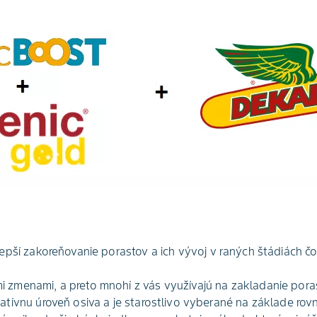
epší zakoreňovanie porastov a ich vývoj v raných štádiách čo 
 zmenami, a preto mnohí z vás využívajú na zakladanie pora
atívnu úroveň osiva a je starostlivo vyberané na základe rovna