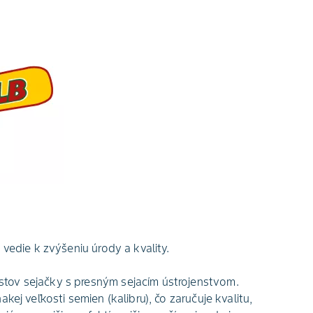
vedie k zvýšeniu úrody a kvality.​
stov sejačky s presným sejacím ústrojenstvom.
kej veľkosti semien (kalibru), čo zaručuje kvalitu,