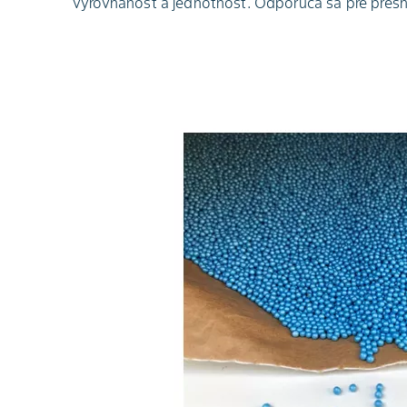
vyrovnanosť a jednotnosť. Odporúča sa pre presnú 