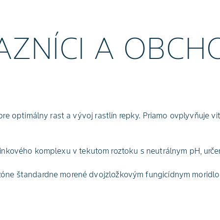
ZNÍCI ​A OBCH
re optimálny rast a vývoj rastlín repky. Priamo ovplyvňuje vit
​
inkového komplexu v tekutom roztoku s neutrálnym pH, určená
ezóne štandardne morené dvojzložkovým fungicídnym morid