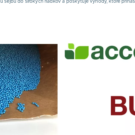
sejbu do širokých riadkov a poskytuje výhody, ktoré prinášajú