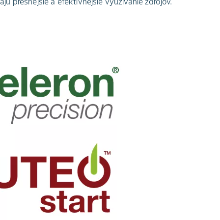
 presnejšie a efektívnejšie využívanie zdrojov.​