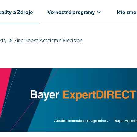
keyboard_arrow_down
ke
ality a Zdroje
Vernostné programy
Kto sme
keyboard_arrow_right
kty
Zinc Boost Acceleron Precision