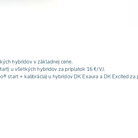
kých hybridov v základnej cene.​
art) u všetkých hybridov za príplatok 16 €/VJ.​
® start + kalibrácia) u hybridov DK Exaura a DK Excited za p