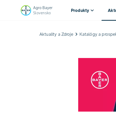
Agro Bayer
keyboard_arrow_down
Produkty
Aktu
Slovensko
Zinc
keyboard_arrow_right
Aktuality a Zdroje
Katalógy a prospe
Boost
Acceleron
Precision