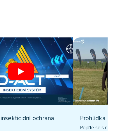
 insekticidní ochrana
Prohlídka porostů
Pojďte se s námi podív