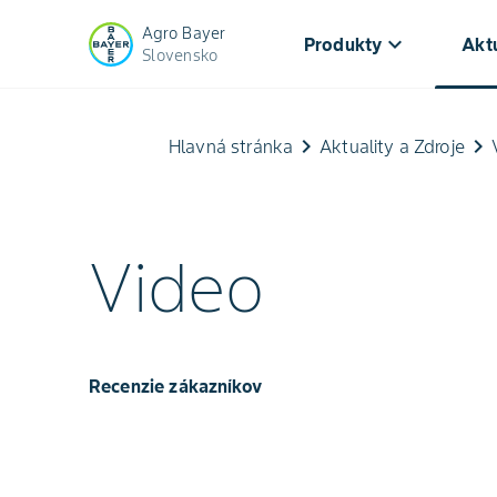
Agro Bayer
keyboard_arrow_down
Produkty
Aktu
Slovensko
keyboard_arrow_right
keyboard_arrow_right
Hlavná stránka
Aktuality a Zdroje
Video
Recenzie zákazníkov