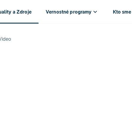
keyboard_arrow_down
ke
ality a Zdroje
Vernostné programy
Kto sme
Video