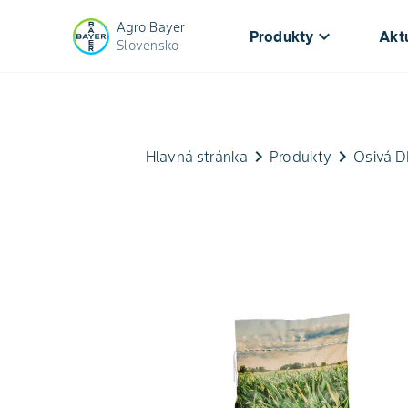
Agro Bayer
keyboard_arrow_down
Produkty
Aktu
Slovensko
keyboard_arrow_right
keyboard_arrow_right
Hlavná stránka
Produkty
Osivá 