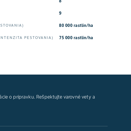
8
9
80 000 rastlín/ha
ESTOVANIA)
75 000 rastlín/ha
INTENZITA PESTOVANIA)
ácie o prípravku. Rešpektujte varovné vety a