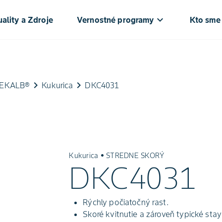
keyboard_arrow_down
ke
ality a Zdroje
Vernostné programy
Kto sme
keyboard_arrow_right
keyboard_arrow_right
DEKALB®
Kukurica
DKC4031
Kukurica • STREDNE SKORÝ
DKC4031
Rýchly počiatočný rast.
Skoré kvitnutie a zároveň typické stay