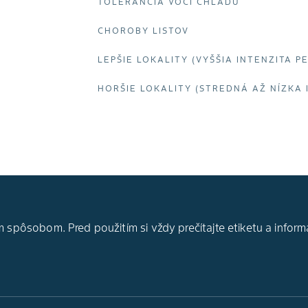
TOLERANCIA VOČI CHLADU
CHOROBY LISTOV
LEPŠIE LOKALITY (VYŠŠIA INTENZITA P
HORŠIE LOKALITY (STREDNÁ AŽ NÍZKA 
 spôsobom. Pred použitím si vždy prečítajte etiketu a inform