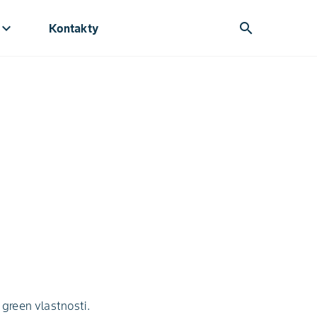
yboard_arrow_down
search
Kontakty
 green vlastnosti.