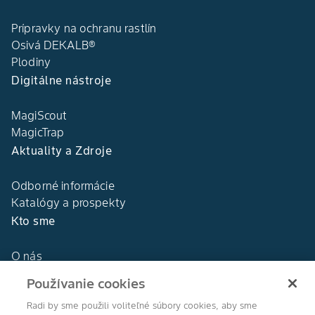
Prípravky na ochranu rastlín
Osivá DEKALB®
Plodiny
Digitálne nástroje
MagiScout
MagicTrap
Aktuality a Zdroje
Odborné informácie
Katalógy a prospekty
Kto sme
O nás
Naša história
Používanie cookies
DEKALB®
Naše hodnoty
Radi by sme použili voliteľné súbory cookies, aby sme