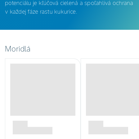
potenciálu je kľúčová cielená a spoľahlivá ochrana
v každej fáze rastu kukurice.
Moridlá