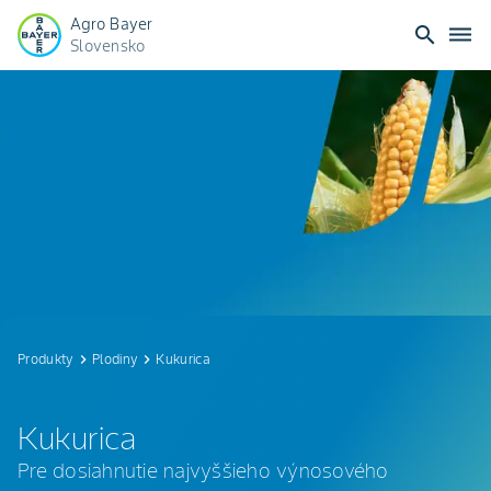
Agro Bayer
search
dehaze
Slovensko
Kukurica
Produkty
keyboard_arrow_right
Plodiny
keyboard_arrow_right
Kukurica
Kukurica
Pre dosiahnutie najvyššieho výnosového