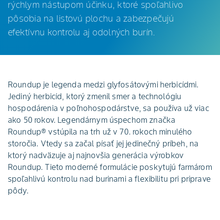
rýchlym nástupom účinku, ktoré spoľahlivo
pôsobia na listovú plochu a zabezpečujú
efektívnu kontrolu aj odolných burín.
Roundup je legenda medzi glyfosátovými herbicídmi.
Jediný herbicíd, ktorý zmenil smer a technológiu
hospodárenia v poľnohospodárstve, sa používa už viac
ako 50 rokov. Legendárnym úspechom značka
Roundup® vstúpila na trh už v 70. rokoch minulého
storočia. Vtedy sa začal písať jej jedinečný príbeh, na
ktorý nadväzuje aj najnovšia generácia výrobkov
Roundup. Tieto moderné formulácie poskytujú farmárom
spoľahlivú kontrolu nad burinami a flexibilitu pri príprave
pôdy.