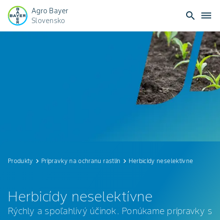
Agro Bayer
search
dehaze
Slovensko
Herbicídy
neselektívne
Produkty
keyboard_arrow_right
Prípravky na ochranu rastlín
keyboard_arrow_right
Herbicídy neselektívne
Herbicídy neselektívne
Rýchly a spoľahlivý účinok. Ponúkame prípravky s