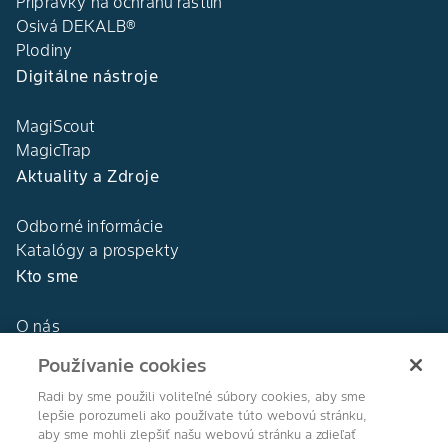
Prípravky na ochranu rastlín
Osivá DEKALB®
Plodiny
Digitálne nástroje
MagiScout
MagicTrap
Aktuality a Zdroje
Odborné informácie
Katalógy a prospekty
Kto sme
O nás
Naša história
Používanie cookies
DEKALB®
Naše hodnoty
Radi by sme použili voliteľné súbory cookies, aby sme
lepšie porozumeli ako používate túto webovú stránku,
aby sme mohli zlepšiť našu webovú stránku a zdieľať