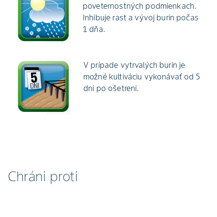
poveternostných podmienkach.
Inhibuje rast a vývoj burín počas
1 dňa.
V prípade vytrvalých burín je
možné kultiváciu vykonávať od 5
dní po ošetrení.
Chráni proti